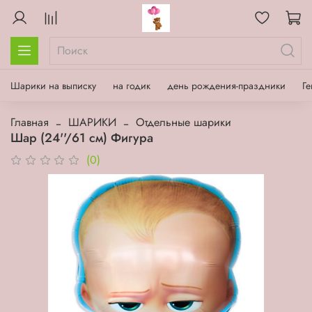
Шарики на выписку
на годик
день рождения-праздники
Ге
Главная
ШАРИКИ
Отдельные шарики
Шар (24''/61 см) Фигура
(0)